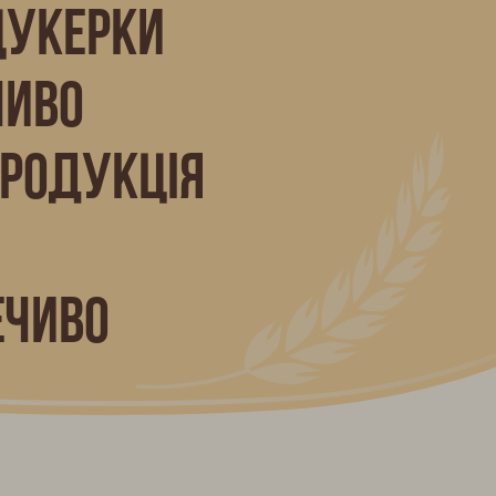
цукерки
чиво
продукція
ечиво