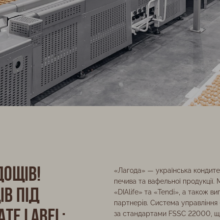
дощів!
«Лагода» — українська кондите
печива та вафельної продукції
в під
«DIAlife» та «Tendi», а також в
партнерів. Система управління
te Label:
за стандартами FSSC 22000, щ