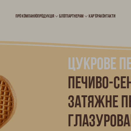
ПРО КОМПАНІЮ
ПРОДУКЦІЯ
БЛОГ
ПАРТНЕРАМ
КАР’ЄРА
КОНТАКТИ
Цукрове п
Печиво-се
Затяжне п
Глазурова