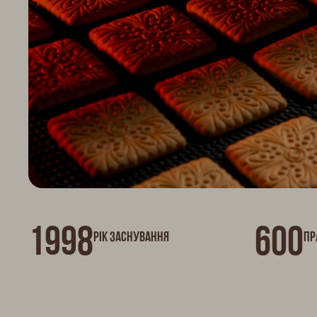
1998
600
Рік заснування
Пр