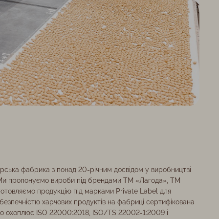
рська фабрика з понад 20-річним досвідом у виробництві
. Ми пропонуємо вироби під брендами ТМ «Лагода», ТМ
иготовляємо продукцію під марками Private Label для
 безпечністю харчових продуктів на фабриці сертифікована
о охоплює ISO 22000:2018, ISO/TS 22002-1:2009 і