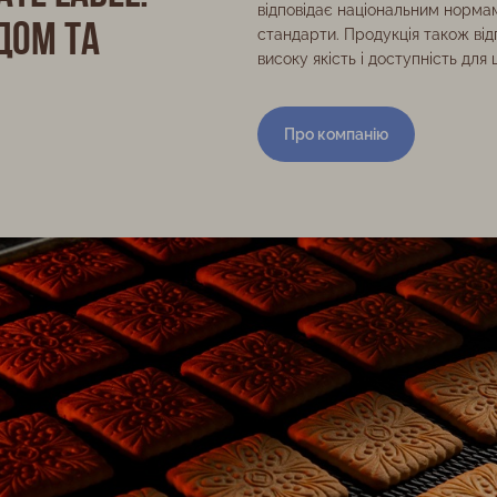
відповідає національним нормам
дом та
стандарти. Продукція також від
високу якість і доступність для 
Про компанію