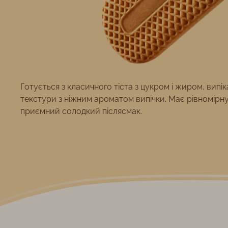
Готується з класичного тіста з цукром і жиром, випік
текстури з ніжним ароматом випічки. Має рівномірн
приємний солодкий післясмак.