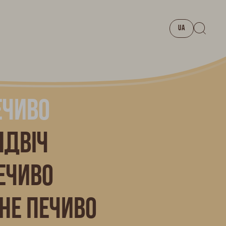
UA
ечиво
ндвіч
ечиво
не печиво