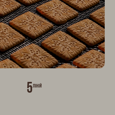
5
Ліній