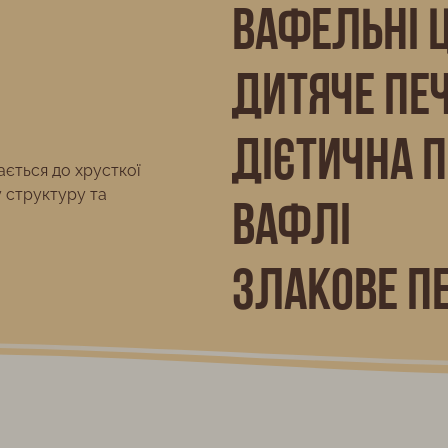
Вафельні 
Дитяче пе
Дієтична 
ається до хрусткої
у структуру та
Вафлі
Злакове п