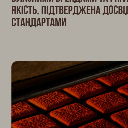
якість, підтверджена досві
стандартами