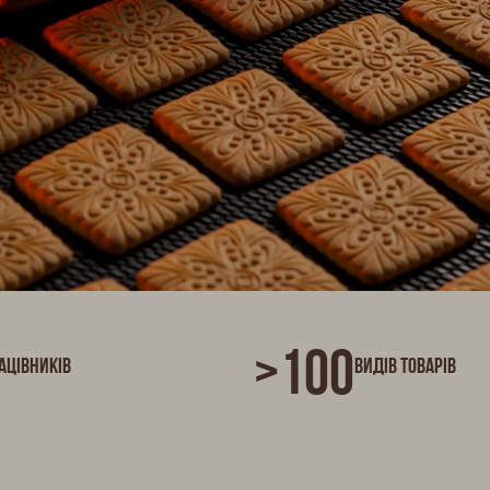
>100
ацівників
Видів товарів