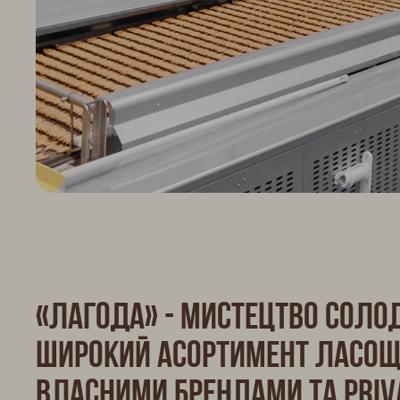
«Лагода» - Мистецтво соло
Широкий асортимент ласощі
власними брендами та Priva