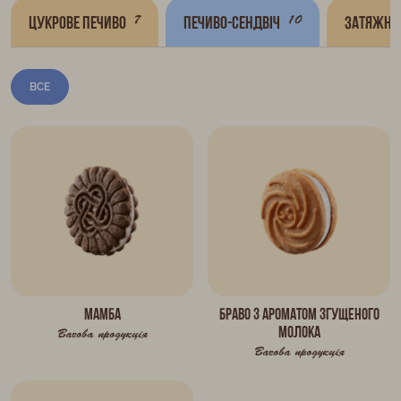
7
10
Цукрове печиво
Печиво-сендвіч
Затяжне
ВСЕ
Мамба
Браво з ароматом згущеного
молока
Вагова продукція
Вагова продукція