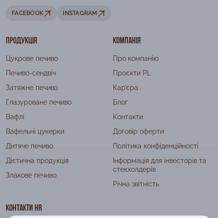
FACEBOOK
INSTAGRAM
Продукція
Компанія
Цукрове печиво
Про компанію
Печиво-сендвіч
Проєкти PL
Затяжне печиво
Кар’єра
Глазуроване печиво
Блог
Вафлі
Контакти
Вафельні цукерки
Договір оферти
Дитяче печиво
Політика конфіденційності
Дієтична продукція
Інформація для інвесторів та
стекхолдерів
Злакове печиво
Річна звітність
Контакти HR