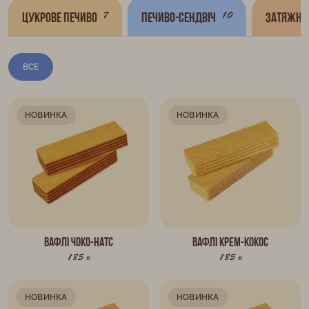
7
10
Цукрове печиво
Печиво-сендвіч
Затяжне
ВСЕ
НОВИНКА
НОВИНКА
Вафлі ЧОКО-НАТС
Вафлі КРЕМ-КОКОС
185 г
185 г
НОВИНКА
НОВИНКА