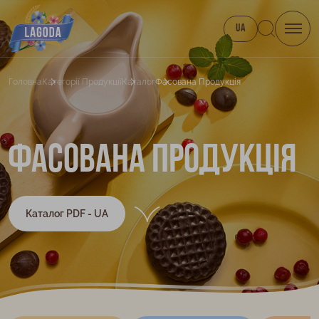
UA
Головна
Категорії Продукції
Каталог
Фасована Продукція
Фасована продукція
Каталог PDF - UA