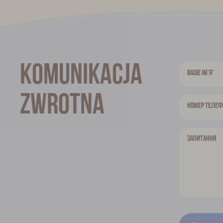
Komunikacja
*
Ваше ім’я
zwrotna
Номер телеф
Запитання