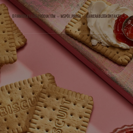
O FIRMIE
KATALOG PRODUKTÓW
WSPÓŁPRACA
KARIERA
BLOG
KONTAKTY