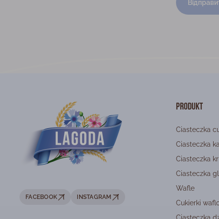
Відправи
Produkt
Ciasteczka c
Ciasteczka 
Ciasteczka k
Ciasteczka g
Wafle
FACEBOOK
INSTAGRAM
Cukierki waf
Ciasteczka dz