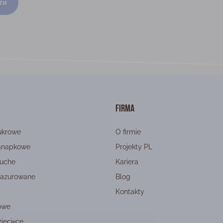
ти
Firma
ukrowe
O firmie
kanapkowe
Projekty PL
ruche
Kariera
lazurowane
Blog
Kontakty
lowe
iecięce