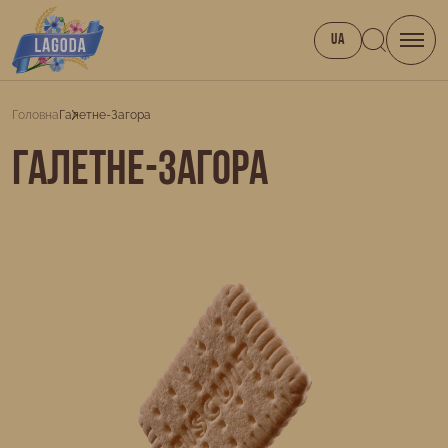
UA
Головна
Галетне-Загора
Галетне-Загора