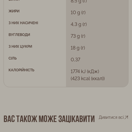
8,5 g (г)
ЖИРИ
10 g (г)
З НИХ НАСИЧЕНІ
4,3 g (г)
ВУГЛЕВОДИ
73 g (г)
З НИХ ЦУКРИ
18 g (г)
СІЛЬ
0,37
КАЛОРІЙНІСТЬ
1774 kJ (кДж)
(423 kcal (ккал))
Вас також може зацікавити
Дивитися всі