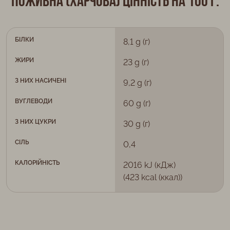
Поживна (харчова) цінність на 100 г:
БІЛКИ
8,1 g (г)
ЖИРИ
23 g (г)
З НИХ НАСИЧЕНІ
9,2 g (г)
ВУГЛЕВОДИ
60 g (г)
З НИХ ЦУКРИ
30 g (г)
СІЛЬ
0,4
КАЛОРІЙНІСТЬ
2016 kJ (кДж)
(423 kcal (ккал))