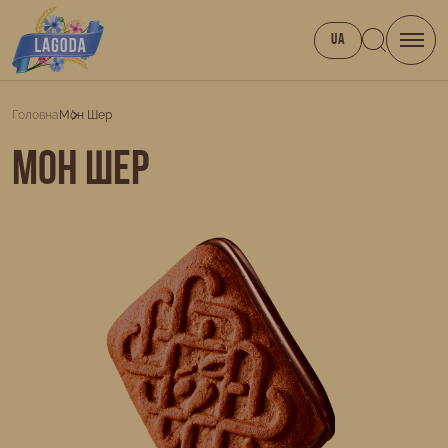
UA
Головна
Мон Шер
Мон Шер