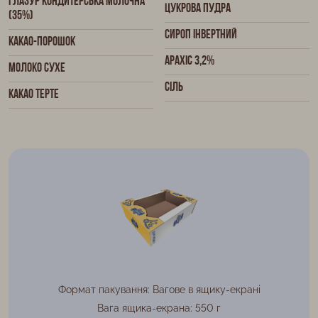
Глазур кондитерська молочна
Цукрова пудра
(35%)
Сироп інвертний
Какао-порошок
Арахіс 3,2%
Молоко сухе
Сіль
Какао терте
Формат пакування: Вагове в ящику-екрані
Вага ящика-екрана: 550 г