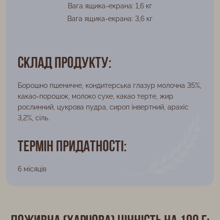
Вага ящика-екрана: 1,6 кг
Вага ящика-екрана: 3,6 кг
Склад продукту:
Борошно пшеничне, кондитерська глазур молочна 35%,
какао-порошок, молоко сухе, какао терте, жир
рослинний, цукрова пудра, сироп інвертний, арахіс
3,2%, сіль.
Термін придатності:
6 місяців