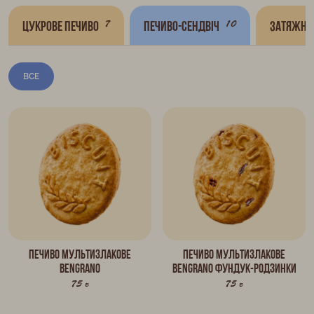
7
10
Цукрове печиво
Печиво-сендвіч
Затяжне
ВСЕ
Печиво мультизлакове
Печиво мультизлакове
BENGRANO
BENGRANO фундук-родзинки
75 г
75 г