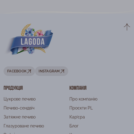
FACEBOOK
INSTAGRAM
Продукція
Компанія
Цукрове печиво
Про компанію
Печиво-сендвіч
Проєкти PL
Затяжне печиво
Кар’єра
Глазуроване печиво
Блог