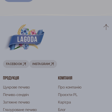
FACEBOOK
INSTAGRAM
Продукція
Компанія
Цукрове печиво
Про компанію
Печиво-сендвіч
Проєкти PL
Затяжне печиво
Кар’єра
Глазуроване печиво
Блог