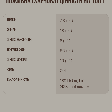
Поживна (харчова) цінність на 100 г:
БІЛКИ
7,3 g (г)
ЖИРИ
18 g (г)
З НИХ НАСИЧЕНІ
8 g (г)
ВУГЛЕВОДИ
66 g (г)
З НИХ ЦУКРИ
19 g (г)
СІЛЬ
0,4
КАЛОРІЙНІСТЬ
1891 kJ (кДж)
(423 kcal (ккал))