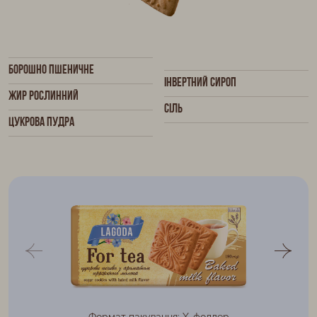
Борошно пшеничне
Інвертний сироп
Жир рослинний
Сіль
Цукрова пудра
Формат пакування: Х-фолдер