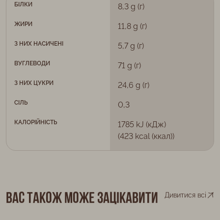
БІЛКИ
8,3 g (г)
ЖИРИ
11,8 g (г)
З НИХ НАСИЧЕНІ
5,7 g (г)
ВУГЛЕВОДИ
71 g (г)
З НИХ ЦУКРИ
24,6 g (г)
СІЛЬ
0,3
КАЛОРІЙНІСТЬ
1785 kJ (кДж)
(423 kcal (ккал))
Вас також може зацікавити
Дивитися всі