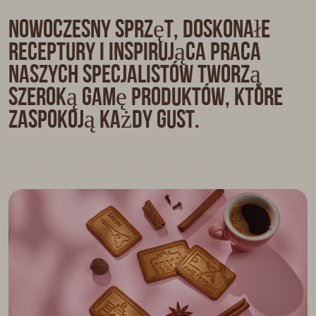
N
o
w
o
c
z
e
s
n
y
s
p
r
z
ę
t
,
d
o
s
k
o
n
a
ł
e
r
e
c
e
p
t
u
r
y
i
i
n
s
p
i
r
u
j
ą
c
a
p
r
a
c
a
n
a
s
z
y
c
h
s
p
e
c
j
a
l
i
s
t
ó
w
t
w
o
r
z
ą
s
z
e
r
o
k
ą
g
a
m
ę
p
r
o
d
u
k
t
ó
w
,
k
t
ó
r
e
z
a
s
p
o
k
o
j
ą
k
a
ż
d
y
g
u
s
t
.