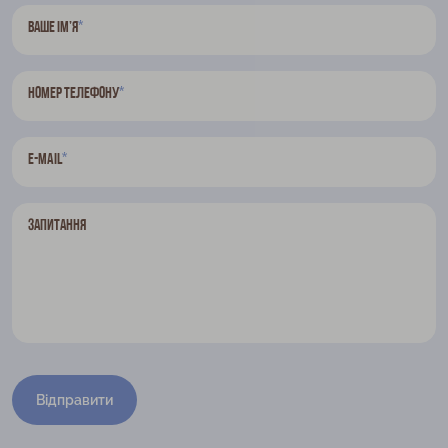
*
Ваше ім’я
*
Номер телефону
*
E-mail
Запитання
Відправити