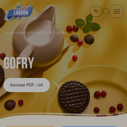
PL
Головна
Katalog Produktów
Katalog
Gofry
Gofry
Каталог PDF - UA