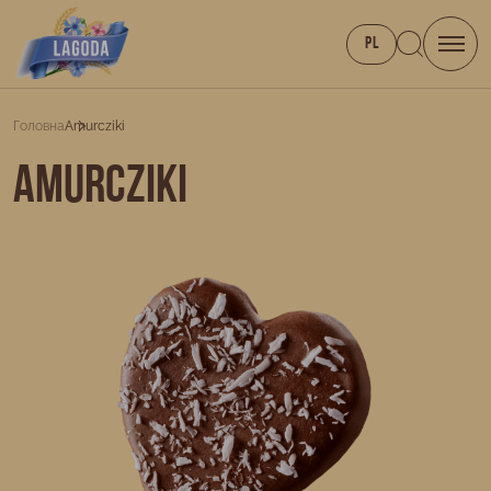
PL
Головна
Amurcziki
Amurcziki