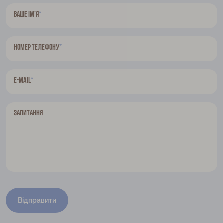
*
Ваше ім’я
*
Номер телефону
*
E-mail
Запитання
Відправити