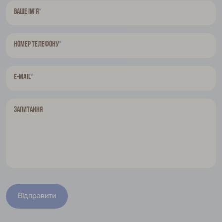
*
Ваше ім’я
*
Номер телефону
*
E-mail
Запитання
Відправити