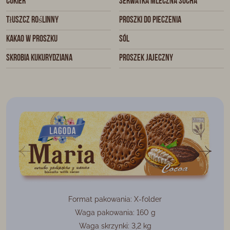
cukier
serwatka mleczna sucha
tłuszcz roślinny
proszki do pieczenia
kakao w proszku
sól
skrobia kukurydziana
proszek jajeczny
Format pakowania: X-folder
Waga pakowania: 160 g
Waga skrzynki: 3,2 kg