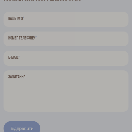
*
Ваше ім’я
*
Номер телефону
*
E-mail
Запитання
Відправити