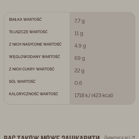
BIAŁKA WARTOŚĆ
7,7 g
TŁUSZCZE WARTOŚĆ
11 g
Z NICH NASYCONE WARTOŚĆ
4,9 g
WĘGLOWODANY WARTOŚĆ
69 g
Z NICH CUKRY WARTOŚĆ
22 g
SÓL WARTOŚĆ
0,6
KALORYCZNOŚĆ WARTOŚĆ
1718 kJ (423 kcal)
Дивитися всі