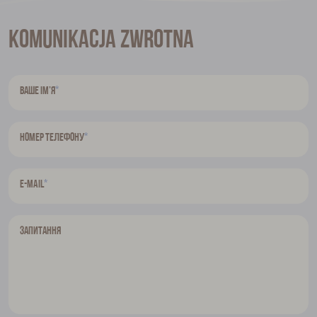
Komunikacja zwrotna
*
Ваше ім’я
*
Номер телефону
*
E-mail
Запитання