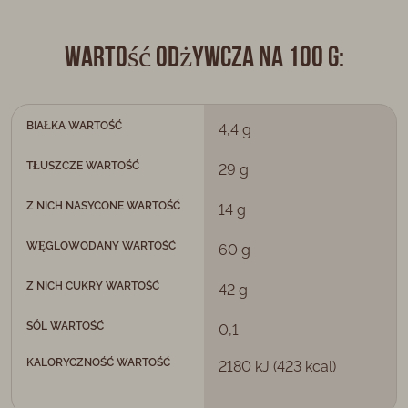
Wartość odżywcza na 100 g:
BIAŁKA WARTOŚĆ
4,4 g
TŁUSZCZE WARTOŚĆ
29 g
Z NICH NASYCONE WARTOŚĆ
14 g
WĘGLOWODANY WARTOŚĆ
60 g
Z NICH CUKRY WARTOŚĆ
42 g
SÓL WARTOŚĆ
0,1
KALORYCZNOŚĆ WARTOŚĆ
2180 kJ (423 kcal)