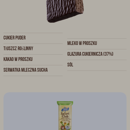
Cukier puder
mleko w proszku
tłuszcz roślinny
glazura cukiernicza (37%)
kakao w proszku
sól
serwatka mleczna sucha